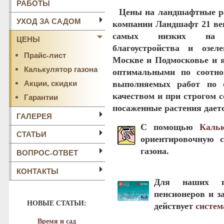
РАБОТЫ
Цены на ландшафтные р
УХОД ЗА САДОМ
компании
Ландшафт 21 ве
самых низких на
ЦЕНЫ
благоустройства и озел
Прайс-лист
Москве и Подмосковье и 
Калькулятор газона
оптимальными по соотно
Акции, скидки
выполняемых работ по 
качеством и при строгом 
Гарантии
посаженные растения дает
ГАЛЕРЕЯ
С помощью
Кальк
СТАТЬИ
ориентировочную с
газона.
ВОПРОС-ОТВЕТ
КОНТАКТЫ
Для наших п
пенсионеров и з
НОВЫЕ СТАТЬИ:
действует
систем
Время и сад