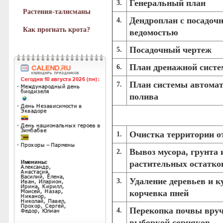
Генеральный план
3.
Растения-талисманы
Дендроплан с посадоч
4.
Как прогнать крота?
ведомостью
Посадочный чертеж
5.
План дренажной сист
6.
План системы автомат
7.
полива
Очистка территории о
1.
Вывоз мусора, грунта 
2.
растительных остатко
Удаление деревьев и к
3.
корчевка пней
Перекопка почвы вру
4.
выборкой сорняков