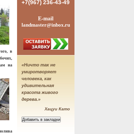
+7(967) 236-43-49
E-mail
landmaster@inbox.ru
ого, в
бочих,
«Ничто так не
лам на
умиротворяет
человека, как
удивительная
красота живого
дерева.»
Хацуи Като
полива