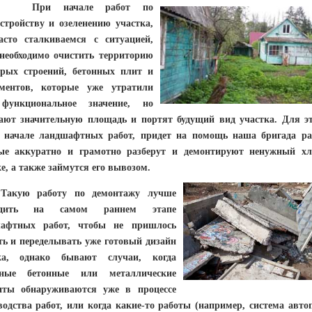
 начале работ по
устройству и озеленению участка,
сто сталкиваемся с ситуацией,
 необходимо очистить территорию
арых строений, бетонных плит и
ментов, которые уже утратили
функциональное значение, но
ают значительную площадь и портят будущий вид участка. Для эт
 начале ландшафтных работ, придет на помощь наша бригада ра
ые аккуратно и грамотно разберут и демонтируют ненужный х
е, а также займутся его вывозом.
ю работу по демонтажу лучше
одить на самом раннем этапе
афтных работ, чтобы не пришлось
ть и переделывать уже готовый дизайн
ка, однако бывают случаи, когда
жные бетонные или металлические
нты обнаруживаются уже в процессе
водства работ, или когда какие-то работы (например, система авто