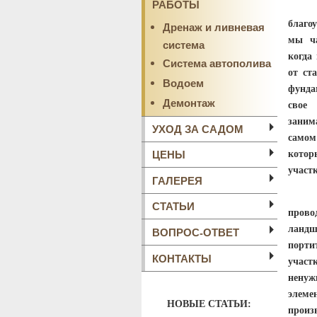
РАБОТЫ
При
благо
Дренаж и ливневая
мы ча
система
когда
Система автополива
от ст
Водоем
фунда
Демонтаж
свое 
заним
УХОД ЗА САДОМ
самом
ЦЕНЫ
котор
участк
ГАЛЕРЕЯ
Таку
СТАТЬИ
пров
ландш
ВОПРОС-ОТВЕТ
порти
КОНТАКТЫ
участ
нену
элеме
НОВЫЕ СТАТЬИ:
произ