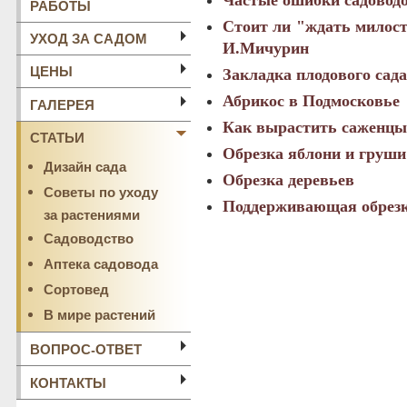
Частые ошибки садовод
РАБОТЫ
Стоит ли "ждать милосте
УХОД ЗА САДОМ
И.Мичурин
ЦЕНЫ
Закладка плодового сада
Абрикос в Подмосковье
ГАЛЕРЕЯ
Как вырастить саженцы 
СТАТЬИ
Обрезка яблони и груши
Дизайн сада
Обрезка деревьев
Советы по уходу
Поддерживающая обрез
за растениями
Садоводство
Аптека садовода
Сортовед
В мире растений
ВОПРОС-ОТВЕТ
КОНТАКТЫ